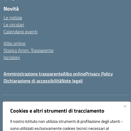
Novità
Le notizie
Le circolari
Calendario eventi
Albo online
Storico Amm. Trasparente
Iscrizioni
Amministrazione trasparente
Albo online
Privacy Policy
Dichiarazione di accessibilità
Note legali
Indirizzo:
Via Vincenzo Cerulli, 15 - 65126 Pescara
Centralino:
Cookies e altri strumenti di tracciamento
08561100
Email:
peic83100x@istruzione.it
Posta elettronica certificata (PEC):
peic83100x@pec.istruzione.it
Il nostro Istituto non utilizza strumenti di profilazione degli utenti -
Codice fiscale: 91117450683
sono utilizzati esclusivamente cookies tecnici necessari al