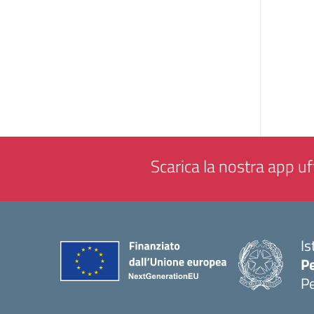
Scarica la nostra app uff
Is
P
P
— 