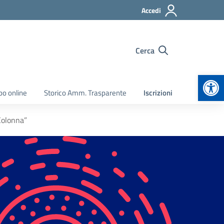
Accedi
Cerca
Apr
bo online
Storico Amm. Trasparente
Iscrizioni
Colonna”