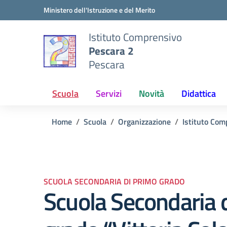
Vai ai contenuti
Vai al menu di navigazione
Vai al footer
Ministero dell'Istruzione e del Merito
Istituto Comprensivo
Pescara 2
Pescara
Scuola
Servizi
Novità
Didattica
Home
Scuola
Organizzazione
Istituto Com
SCUOLA SECONDARIA DI PRIMO GRADO
Scuola Secondaria 