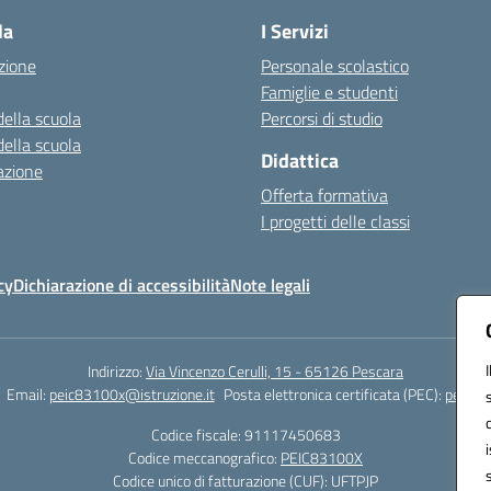
la
I Servizi
zione
Personale scolastico
Famiglie e studenti
della scuola
Percorsi di studio
della scuola
Didattica
azione
Offerta formativa
I progetti delle classi
cy
Dichiarazione di accessibilità
Note legali
Indirizzo:
Via Vincenzo Cerulli, 15 - 65126 Pescara
Email:
peic83100x@istruzione.it
Posta elettronica certificata (PEC):
peic83
Codice fiscale: 91117450683
Codice meccanografico:
PEIC83100X
Codice unico di fatturazione (CUF): UFTPJP