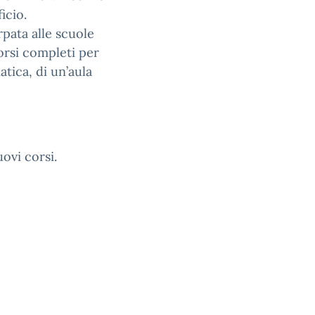
icio.
rpata alle scuole
orsi completi per
atica, di un’aula
uovi corsi.