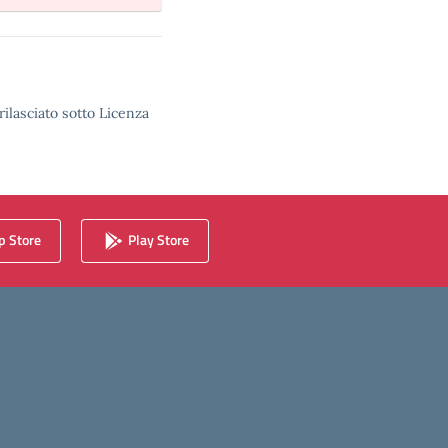
rilasciato sotto Licenza
 Store
Play Store