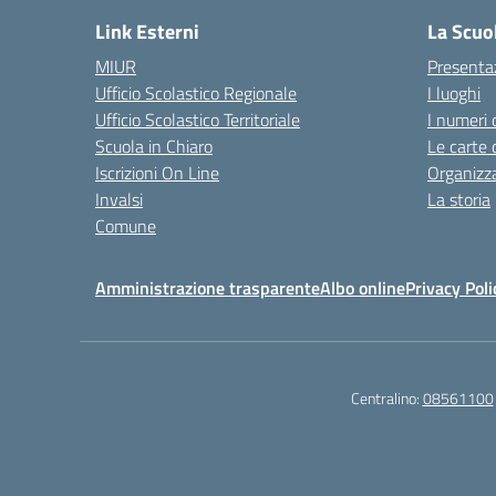
Link Esterni
La Scuo
MIUR
Presenta
Ufficio Scolastico Regionale
I luoghi
Ufficio Scolastico Territoriale
I numeri 
Scuola in Chiaro
Le carte 
Iscrizioni On Line
Organizz
Invalsi
La storia
Comune
Amministrazione trasparente
Albo online
Privacy Poli
Centralino:
08561100