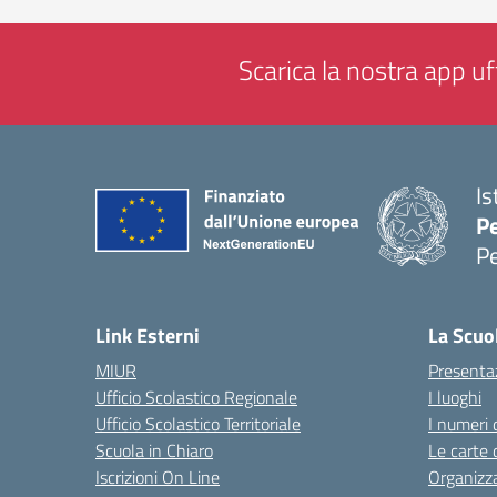
Scarica la nostra app uff
Is
P
P
— 
Link Esterni
La Scuo
MIUR
Presenta
Ufficio Scolastico Regionale
I luoghi
Ufficio Scolastico Territoriale
I numeri 
Scuola in Chiaro
Le carte 
Iscrizioni On Line
Organizz