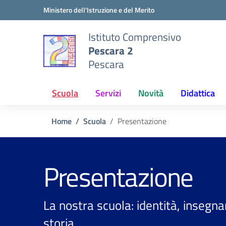
Vai ai contenuti
Vai al menu di navigazione
Vai al footer
Ministero dell'Istruzione e del Merito
Istituto Comprensivo
Pescara 2
Pescara
Scuola
Servizi
Novità
Didattica
Home
Scuola
Presentazione
Presentazione
La nostra scuola: identità, insegn
storia.