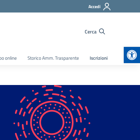
Accedi
Cerca
Apr
bo online
Storico Amm. Trasparente
Iscrizioni