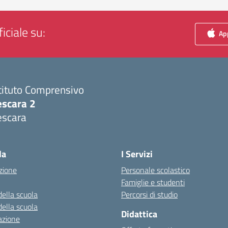
iciale su:
App
tituto Comprensivo
escara 2
escara
Visita la pagina iniziale della scuola
la
I Servizi
zione
Personale scolastico
Famiglie e studenti
della scuola
Percorsi di studio
della scuola
Didattica
azione