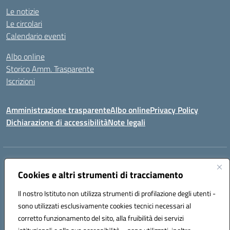
Le notizie
Le circolari
Calendario eventi
Albo online
Storico Amm. Trasparente
Iscrizioni
Amministrazione trasparente
Albo online
Privacy Policy
Dichiarazione di accessibilità
Note legali
Indirizzo:
Via Vincenzo Cerulli, 15 - 65126 Pescara
Centralino:
Cookies e altri strumenti di tracciamento
08561100
Email:
peic83100x@istruzione.it
Posta elettronica certificata (PEC):
peic83100x@pec.istruzione.it
Il nostro Istituto non utilizza strumenti di profilazione degli utenti -
Codice fiscale: 91117450683
sono utilizzati esclusivamente cookies tecnici necessari al
Codice meccanografico:
PEIC83100X
corretto funzionamento del sito, alla fruibilità dei servizi
Codice unico di fatturazione (CUF): UFTPJP