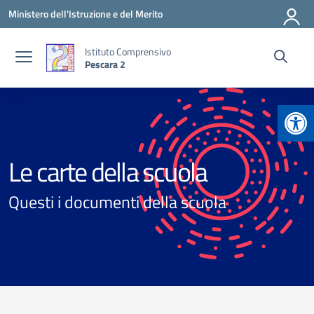
Vai ai contenuti
Vai al menu di navigazione
Vai al footer
Ministero dell'Istruzione e del Merito
Istituto Comprensivo
Pescara 2
Apr
Le carte della scuola
Questi i documenti della scuola