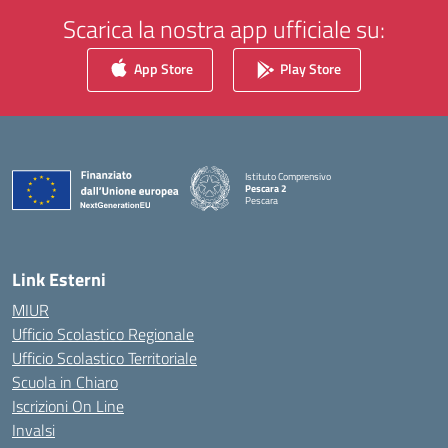
Scarica la nostra app ufficiale su:
App Store
Play Store
Istituto Comprensivo
Pescara 2
Pescara
— Visita la pagina iniziale della scuola
Link Esterni
MIUR
Ufficio Scolastico Regionale
Ufficio Scolastico Territoriale
Scuola in Chiaro
Iscrizioni On Line
Invalsi