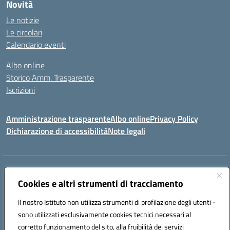
Novità
Le notizie
Le circolari
Calendario eventi
Albo online
Storico Amm. Trasparente
Iscrizioni
Amministrazione trasparente
Albo online
Privacy Policy
Dichiarazione di accessibilità
Note legali
Indirizzo:
Via Vincenzo Cerulli, 15 - 65126 Pescara
Centralino:
08561100
Email:
peic83100x@istruzione.it
Cookies e altri strumenti di tracciamento
Posta elettronica certificata (PEC):
peic83100x@pec.istruzione.it
Il nostro Istituto non utilizza strumenti di profilazione degli utenti -
Codice fiscale: 91117450683
sono utilizzati esclusivamente cookies tecnici necessari al
Codice meccanografico:
PEIC83100X
corretto funzionamento del sito, alla fruibilità dei servizi