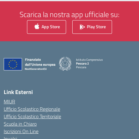
Scarica la nostra app ufficiale su:
App Store
Play Store
Istituto Comprensivo
Pescara 2
Pescara
— Visita la pagina iniziale della scuola
Link Esterni
MIUR
Ufficio Scolastico Regionale
Ufficio Scolastico Territoriale
Scuola in Chiaro
Iscrizioni On Line
Invalsi