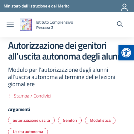
Vai ai contenuti
Vai al menu di navigazione
Vai al footer
Ministero dell'Istruzione e del Merito
Istituto Comprensivo
Pescara 2
Autorizzazione dei genitori
Apr
all’uscita autonoma degli alunni
Modulo per l'autorizzazione degli alunni
all'uscita autonoma al termine delle lezioni
giornaliere
Stampa / Condividi
Argomenti
autorizzazione uscita
Genitori
Modulistica
Uscita autonoma