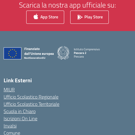
Scarica la nostra app ufficiale su:
App Store
Play Store
Istituto Comprensivo
Pescara 2
Pescara
— Visita la pagina iniziale della scuola
Link Esterni
MIUR
Ufficio Scolastico Regionale
Ufficio Scolastico Territoriale
Scuola in Chiaro
Iscrizioni On Line
Invalsi
Comune