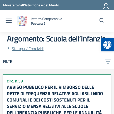
Vai ai contenuti
Vai al menu di navigazione
Vai al footer
Ministero dell'Istruzione e del Merito
Istituto Comprensivo
Pescara 2
Argomento: Scuola dell’infanzia
Apr
Stampa / Condividi
FILTRI
circ. n.59
AVVISO PUBBLICO PER IL RIMBORSO DELLE
RETTE DI FREQUENZA RELATIVE AGLI ASILI NIDO
COMUNALI E DEI COSTI SOSTENUTI PER IL
SERVIZIO MENSA RELATIVI ALLE SCUOLE
DELL’INFANZIA PUBBLICHE, PER LE ANNUALITÀ