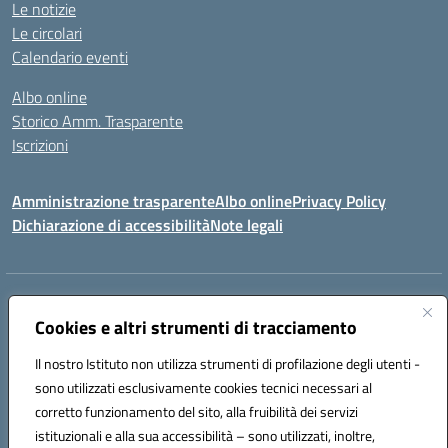
Le notizie
Le circolari
Calendario eventi
Albo online
Storico Amm. Trasparente
Iscrizioni
Amministrazione trasparente
Albo online
Privacy Policy
Dichiarazione di accessibilità
Note legali
Indirizzo:
Via Vincenzo Cerulli, 15 - 65126 Pescara
Centralino:
Cookies e altri strumenti di tracciamento
08561100
Email:
peic83100x@istruzione.it
Posta elettronica certificata (PEC):
peic83100x@pec.istruzione.it
Il nostro Istituto non utilizza strumenti di profilazione degli utenti -
Codice fiscale: 91117450683
sono utilizzati esclusivamente cookies tecnici necessari al
Codice meccanografico:
PEIC83100X
corretto funzionamento del sito, alla fruibilità dei servizi
Codice unico di fatturazione (CUF): UFTPJP
istituzionali e alla sua accessibilità – sono utilizzati, inoltre,