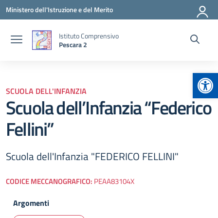
Vai ai contenuti
Vai al menu di navigazione
Vai al footer
Ministero dell'Istruzione e del Merito
Istituto Comprensivo
Pescara 2
Apr
SCUOLA DELL'INFANZIA
Scuola dell’Infanzia “Federico
Fellini”
Scuola dell'Infanzia "FEDERICO FELLINI"
CODICE MECCANOGRAFICO:
PEAA83104X
Argomenti