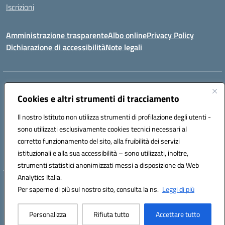
Iscrizioni
Amministrazione trasparente
Albo online
Privacy Policy
Dichiarazione di accessibilità
Note legali
Indirizzo:
Via Vincenzo Cerulli, 15 - 65126 Pescara
Centralino:
Cookies e altri strumenti di tracciamento
08561100
Email:
peic83100x@istruzione.it
Posta elettronica certificata (PEC):
peic83100x@pec.istruzione.it
Il nostro Istituto non utilizza strumenti di profilazione degli utenti -
Codice fiscale: 91117450683
sono utilizzati esclusivamente cookies tecnici necessari al
Codice meccanografico:
PEIC83100X
corretto funzionamento del sito, alla fruibilità dei servizi
Codice unico di fatturazione (CUF): UFTPJP
istituzionali e alla sua accessibilità – sono utilizzati, inoltre,
strumenti statistici anonimizzati messi a disposizione da Web
Analytics Italia.
Hosting & Powered by 3D Solution S.r.l.
Per saperne di più sul nostro sito, consulta la ns.
Leggi di più
Concept & Design by Designers Italia
Personalizza
Rifiuta tutto
Accettare tutto