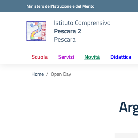
Vai ai contenuti
Vai al menu di navigazione
Vai al footer
Ministero dell'Istruzione e del Merito
Istituto Comprensivo
Pescara 2
Pescara
Scuola
Servizi
Novità
Didattica
Home
Open Day
Ar