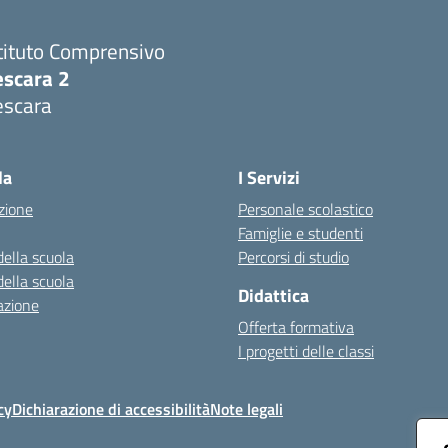
tituto Comprensivo
escara 2
escara
Visita la pagina iniziale della scuola
la
I Servizi
zione
Personale scolastico
Famiglie e studenti
della scuola
Percorsi di studio
della scuola
Didattica
azione
Offerta formativa
I progetti delle classi
cy
Dichiarazione di accessibilità
Note legali