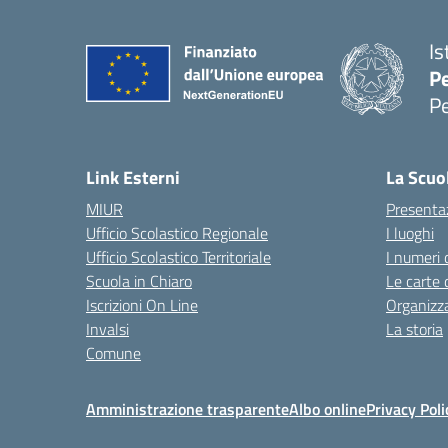
Is
P
P
— 
Link Esterni
La Scuo
MIUR
Presenta
Ufficio Scolastico Regionale
I luoghi
Ufficio Scolastico Territoriale
I numeri 
Scuola in Chiaro
Le carte 
Iscrizioni On Line
Organizz
Invalsi
La storia
Comune
Amministrazione trasparente
Albo online
Privacy Poli