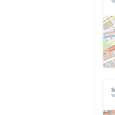
V
S
V