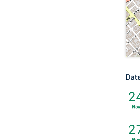
Date
2
No
2
No