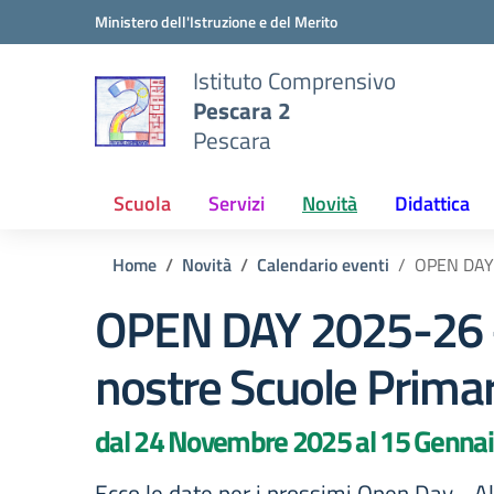
Vai ai contenuti
Vai al menu di navigazione
Vai al footer
Ministero dell'Istruzione e del Merito
Istituto Comprensivo
Pescara 2
Pescara
Scuola
Servizi
Novità
Didattica
Home
Novità
Calendario eventi
OPEN DAY 
OPEN DAY 2025-26 – 
nostre Scuole Primar
dal 24 Novembre 2025 al 15 Genna
Ecco le date per i prossimi Open Day - All