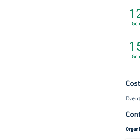
1
Ge
1
Ge
Cost
Event
Cont
Organi