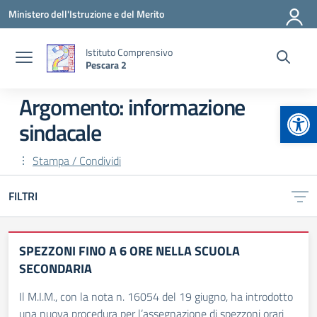
Vai ai contenuti
Vai al menu di navigazione
Vai al footer
Ministero dell'Istruzione e del Merito
Istituto Comprensivo
Pescara 2
Argomento: informazione
Apr
sindacale
Stampa / Condividi
FILTRI
SPEZZONI FINO A 6 ORE NELLA SCUOLA
SECONDARIA
Il M.I.M., con la nota n. 16054 del 19 giugno, ha introdotto
una nuova procedura per l’assegnazione di spezzoni orari