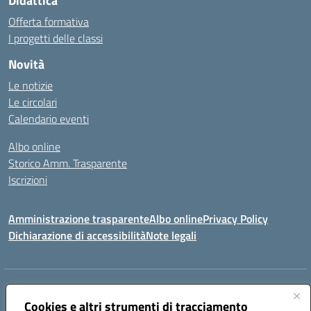
Didattica
Offerta formativa
I progetti delle classi
Novità
Le notizie
Le circolari
Calendario eventi
Albo online
Storico Amm. Trasparente
Iscrizioni
Amministrazione trasparente
Albo online
Privacy Policy
Dichiarazione di accessibilità
Note legali
Indirizzo:
Via Vincenzo Cerulli, 15 - 65126 Pescara
Centralino:
Cookies e altri strumenti di tracciamento
08561100
Email:
peic83100x@istruzione.it