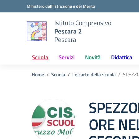
Vai ai contenuti
Vai al menu di navigazione
Vai al footer
Ministero dell'Istruzione e del Merito
Istituto Comprensivo
Pescara 2
Pescara
Scuola
Servizi
Novità
Didattica
Home
Scuola
Le carte della scuola
SPEZZO
SPEZZON
ORE NE