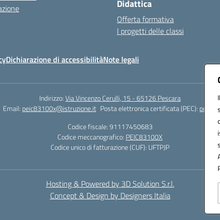
Didattica
azione
Offerta formativa
I progetti delle classi
cy
Dichiarazione di accessibilità
Note legali
Indirizzo:
Via Vincenzo Cerulli, 15 - 65126 Pescara
Email:
peic83100x@istruzione.it
Posta elettronica certificata (PEC):
peic83
Codice fiscale: 91117450683
Codice meccanografico:
PEIC83100X
Codice unico di fatturazione (CUF): UFTPJP
Hosting & Powered by 3D Solution S.r.l.
Concept & Design by Designers Italia