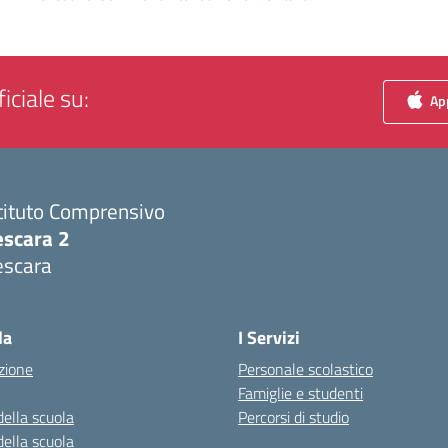
iciale su:
App
tituto Comprensivo
escara 2
escara
Visita la pagina iniziale della scuola
la
I Servizi
zione
Personale scolastico
Famiglie e studenti
della scuola
Percorsi di studio
della scuola