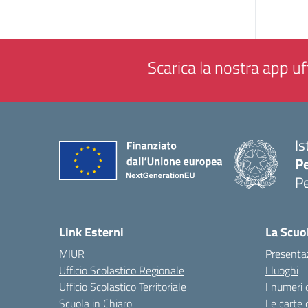
Scarica la nostra app uff
Is
P
P
— 
Link Esterni
La Scuo
MIUR
Presenta
Ufficio Scolastico Regionale
I luoghi
Ufficio Scolastico Territoriale
I numeri 
Scuola in Chiaro
Le carte 