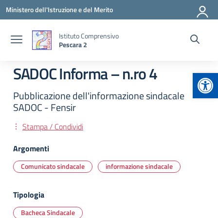
Vai ai contenuti
Vai al menu di navigazione
Vai al footer
Ministero dell'Istruzione e del Merito
Istituto Comprensivo
Pescara 2
SADOC Informa – n.ro 4
Apr
Pubblicazione dell'informazione sindacale
SADOC - Fensir
Stampa / Condividi
Argomenti
Comunicato sindacale
informazione sindacale
Tipologia
Bacheca Sindacale