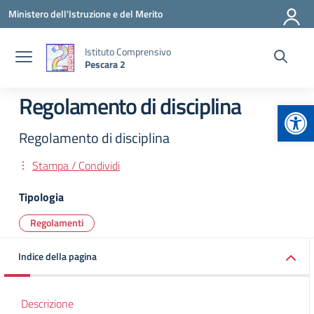
Vai ai contenuti
Vai al menu di navigazione
Vai al footer
Ministero dell'Istruzione e del Merito
Istituto Comprensivo
Pescara 2
Regolamento di disciplina
Apr
Regolamento di disciplina
Stampa / Condividi
Tipologia
Regolamenti
Indice della pagina
Descrizione