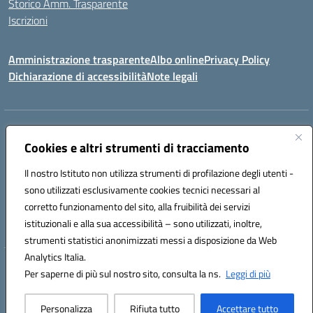
Storico Amm. Trasparente
Iscrizioni
Amministrazione trasparente
Albo online
Privacy Policy
Dichiarazione di accessibilità
Note legali
Indirizzo:
Via Vincenzo Cerulli, 15 - 65126 Pescara
Centralino:
Cookies e altri strumenti di tracciamento
08561100
Email:
peic83100x@istruzione.it
Posta elettronica certificata (PEC):
peic83100x@pec.istruzione.it
Il nostro Istituto non utilizza strumenti di profilazione degli utenti -
Codice fiscale: 91117450683
sono utilizzati esclusivamente cookies tecnici necessari al
Codice meccanografico:
PEIC83100X
corretto funzionamento del sito, alla fruibilità dei servizi
Codice unico di fatturazione (CUF): UFTPJP
istituzionali e alla sua accessibilità – sono utilizzati, inoltre,
strumenti statistici anonimizzati messi a disposizione da Web
Analytics Italia.
Hosting & Powered by 3D Solution S.r.l.
Per saperne di più sul nostro sito, consulta la ns.
Leggi di più
Concept & Design by Designers Italia
Personalizza
Rifiuta tutto
Accettare tutto