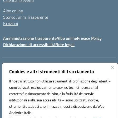
Calendario eventi
Albo online
Storico Amm. Trasparente
Iscrizioni
Amministrazione trasparente
Albo online
Privacy Policy
Dichiarazione di accessibilità
Note legali
Indirizzo:
Via Vincenzo Cerulli, 15 - 65126 Pescara
Centralino:
Cookies e altri strumenti di tracciamento
08561100
Email:
peic83100x@istruzione.it
Posta elettronica certificata (PEC):
peic83100x@pec.istruzione.it
Il nostro Istituto non utilizza strumenti di profilazione degli utenti -
Codice fiscale: 91117450683
sono utilizzati esclusivamente cookies tecnici necessari al
Codice meccanografico:
PEIC83100X
corretto funzionamento del sito, alla fruibilità dei servizi
Codice unico di fatturazione (CUF): UFTPJP
istituzionali e alla sua accessibilità – sono utilizzati, inoltre,
strumenti statistici anonimizzati messi a disposizione da Web
Analytics Italia.
Hosting & Powered by 3D Solution S.r.l.