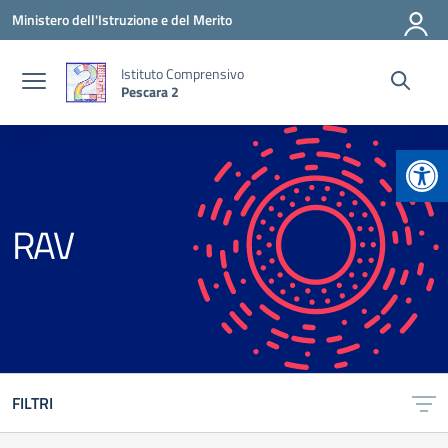
Vai ai contenuti
Vai al menu di navigazione
Vai al footer
Ministero dell'Istruzione e del Merito
Istituto Comprensivo
Pescara 2
Apr
RAV
FILTRI