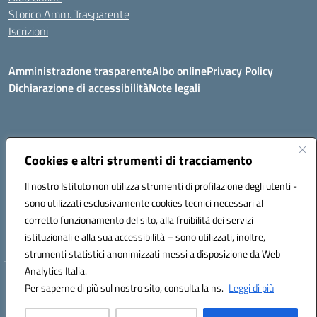
Storico Amm. Trasparente
Iscrizioni
Amministrazione trasparente
Albo online
Privacy Policy
Dichiarazione di accessibilità
Note legali
Indirizzo:
Via Vincenzo Cerulli, 15 - 65126 Pescara
Centralino:
Cookies e altri strumenti di tracciamento
08561100
Email:
peic83100x@istruzione.it
Posta elettronica certificata (PEC):
peic83100x@pec.istruzione.it
Il nostro Istituto non utilizza strumenti di profilazione degli utenti -
Codice fiscale: 91117450683
sono utilizzati esclusivamente cookies tecnici necessari al
Codice meccanografico:
PEIC83100X
corretto funzionamento del sito, alla fruibilità dei servizi
Codice unico di fatturazione (CUF): UFTPJP
istituzionali e alla sua accessibilità – sono utilizzati, inoltre,
strumenti statistici anonimizzati messi a disposizione da Web
Analytics Italia.
Hosting & Powered by 3D Solution S.r.l.
Per saperne di più sul nostro sito, consulta la ns.
Leggi di più
Concept & Design by Designers Italia