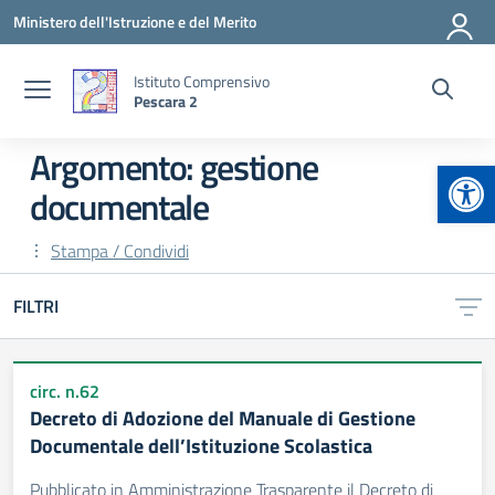
Vai ai contenuti
Vai al menu di navigazione
Vai al footer
Ministero dell'Istruzione e del Merito
Istituto Comprensivo
Pescara 2
Argomento: gestione
Apr
documentale
Stampa / Condividi
FILTRI
circ. n.62
Decreto di Adozione del Manuale di Gestione
Documentale dell’Istituzione Scolastica
Pubblicato in Amministrazione Trasparente il Decreto di