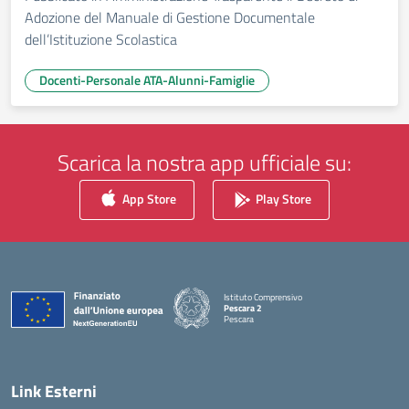
Adozione del Manuale di Gestione Documentale
dell’Istituzione Scolastica
Docenti-Personale ATA-Alunni-Famiglie
Scarica la nostra app ufficiale su:
App Store
Play Store
Istituto Comprensivo
Pescara 2
Pescara
— Visita la pagina iniziale della scuola
Link Esterni