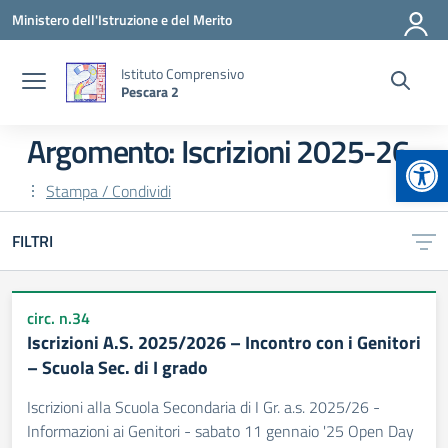
Vai ai contenuti
Vai al menu di navigazione
Vai al footer
Ministero dell'Istruzione e del Merito
Istituto Comprensivo
Pescara 2
Argomento: Iscrizioni 2025-26
Apr
Stampa / Condividi
FILTRI
circ. n.34
Iscrizioni A.S. 2025/2026 – Incontro con i Genitori
– Scuola Sec. di I grado
Iscrizioni alla Scuola Secondaria di I Gr. a.s. 2025/26 -
Informazioni ai Genitori - sabato 11 gennaio '25 Open Day