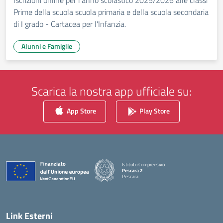
Iscrizioni online per l’anno scolastico 2025/2026 alle classi
Prime della scuola scuola primaria e della scuola secondaria
di I grado - Cartacea per l'Infanzia.
Alunni e Famiglie
Scarica la nostra app ufficiale su:
App Store
Play Store
Istituto Comprensivo
Pescara 2
Pescara
— Visita la pagina iniziale della scuola
Link Esterni