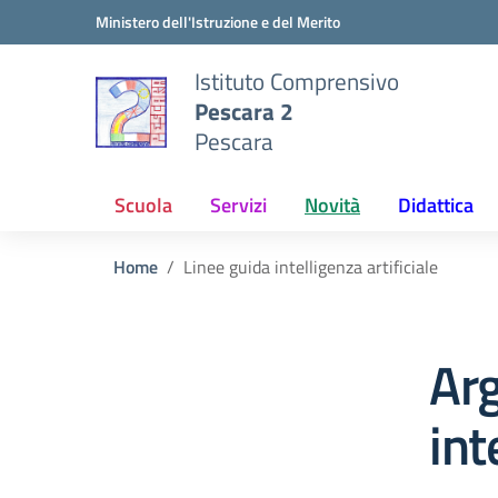
Vai ai contenuti
Vai al menu di navigazione
Vai al footer
Ministero dell'Istruzione e del Merito
Istituto Comprensivo
Pescara 2
Pescara
Scuola
Servizi
Novità
Didattica
Home
Linee guida intelligenza artificiale
Arg
int