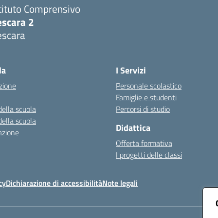
tituto Comprensivo
escara 2
escara
Visita la pagina iniziale della scuola
la
I Servizi
zione
Personale scolastico
Famiglie e studenti
della scuola
Percorsi di studio
della scuola
Didattica
azione
Offerta formativa
I progetti delle classi
cy
Dichiarazione di accessibilità
Note legali