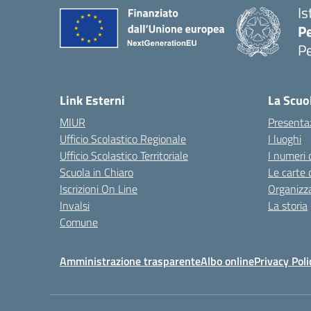
Is
P
P
— 
Link Esterni
La Scuo
MIUR
Presenta
Ufficio Scolastico Regionale
I luoghi
Ufficio Scolastico Territoriale
I numeri 
Scuola in Chiaro
Le carte 
Iscrizioni On Line
Organizz
Invalsi
La storia
Comune
Amministrazione trasparente
Albo online
Privacy Poli