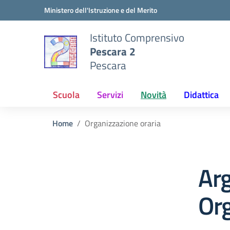
Vai ai contenuti
Vai al menu di navigazione
Vai al footer
Ministero dell'Istruzione e del Merito
Istituto Comprensivo
Pescara 2
Pescara
Scuola
Servizi
Novità
Didattica
Home
Organizzazione oraria
Ar
Org