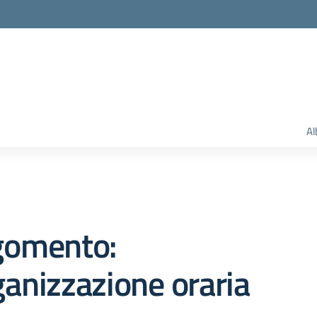
Al
gomento:
anizzazione oraria