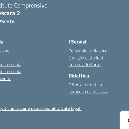
tituto Comprensivo
escara 2
escara
Visita la pagina iniziale della scuola
la
I Servizi
zione
Personale scolastico
Famiglie e studenti
della scuola
Percorsi di studio
della scuola
Didattica
azione
Offerta formativa
I progetti delle classi
cy
Dichiarazione di accessibilità
Note legali