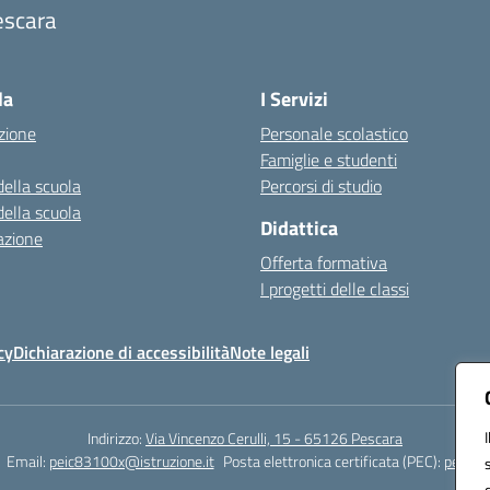
escara
Visita la pagina iniziale della scuola
la
I Servizi
zione
Personale scolastico
Famiglie e studenti
della scuola
Percorsi di studio
della scuola
Didattica
azione
Offerta formativa
I progetti delle classi
cy
Dichiarazione di accessibilità
Note legali
Indirizzo:
Via Vincenzo Cerulli, 15 - 65126 Pescara
Email:
peic83100x@istruzione.it
Posta elettronica certificata (PEC):
peic83