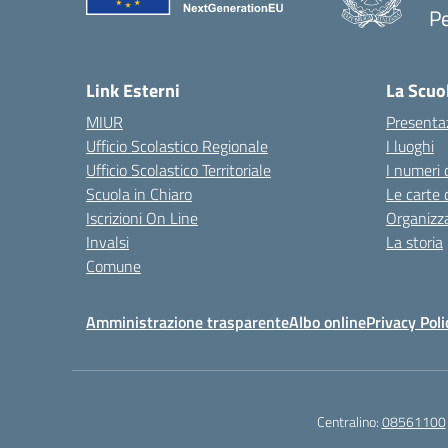
P
— 
Link Esterni
La Scuo
MIUR
Presenta
Ufficio Scolastico Regionale
I luoghi
Ufficio Scolastico Territoriale
I numeri 
Scuola in Chiaro
Le carte 
Iscrizioni On Line
Organizz
Invalsi
La storia
Comune
Amministrazione trasparente
Albo online
Privacy Poli
Centralino:
08561100