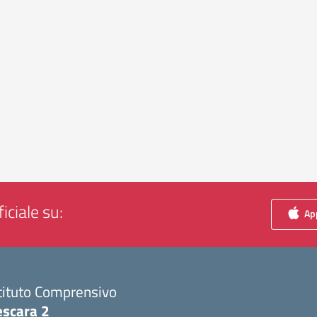
iciale su:
App
tituto Comprensivo
escara 2