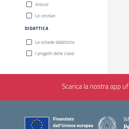
Articoli
Le circolari
DIDATTICA
Le schede didattiche
I progetti delle classi
Scarica la nostra app uff
Is
P