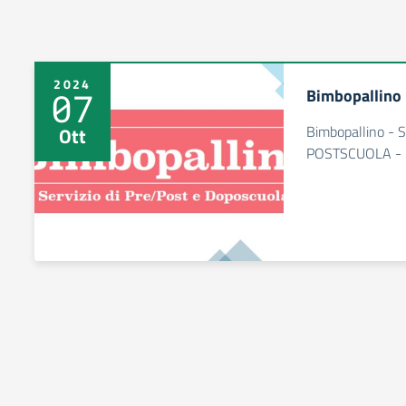
2024
Bimbopallino
07
Bimbopallino - 
Ott
POSTSCUOLA -