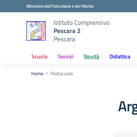
Vai ai contenuti
Vai al menu di navigazione
Vai al footer
Ministero dell'Istruzione e del Merito
Istituto Comprensivo
Pescara 2
Pescara
Scuola
Servizi
Novità
Didattica
Home
Postscuola
Ar