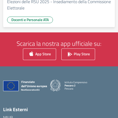
Elezioni delle RSU 2025 - Insediamento della Commissione
Elettorale
Docenti e Personale ATA
Scarica la nostra app ufficiale su:
App Store
Play Store
Istituto Comprensivo
Pescara 2
Pescara
— Visita la pagina iniziale della scuola
Link Esterni
MIUR