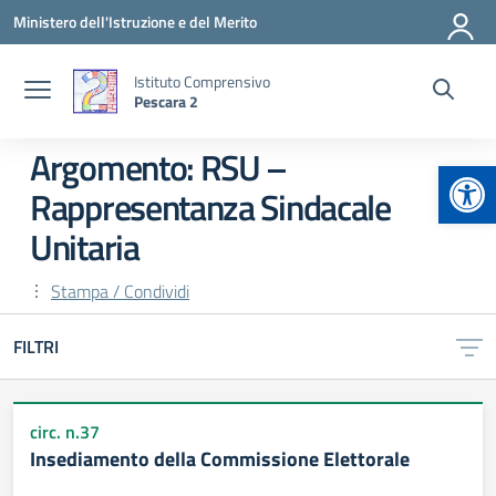
Vai ai contenuti
Vai al menu di navigazione
Vai al footer
Ministero dell'Istruzione e del Merito
Istituto Comprensivo
Pescara 2
Argomento: RSU –
Apr
Rappresentanza Sindacale
Unitaria
Stampa / Condividi
FILTRI
circ. n.37
Insediamento della Commissione Elettorale