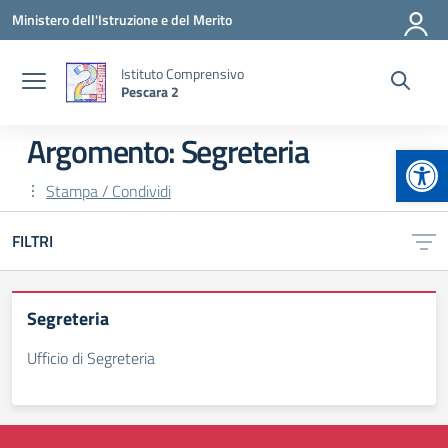
Vai ai contenuti
Vai al menu di navigazione
Vai al footer
Ministero dell'Istruzione e del Merito
Istituto Comprensivo
Pescara 2
Argomento: Segreteria
Apr
Stampa / Condividi
FILTRI
Segreteria
Ufficio di Segreteria