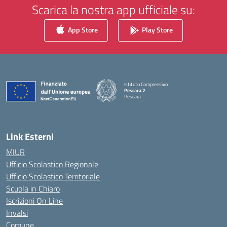
Scarica la nostra app ufficiale su:
App Store
Play Store
Istituto Comprensivo
Pescara 2
Pescara
— Visita la pagina iniziale della scuola
Link Esterni
MIUR
Ufficio Scolastico Regionale
Ufficio Scolastico Territoriale
Scuola in Chiaro
Iscrizioni On Line
Invalsi
Comune