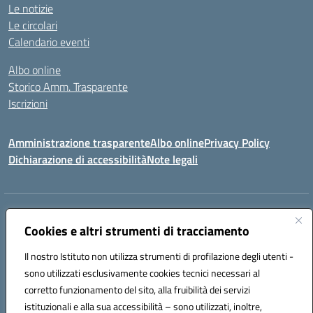
Le notizie
Le circolari
Calendario eventi
Albo online
Storico Amm. Trasparente
Iscrizioni
Amministrazione trasparente
Albo online
Privacy Policy
Dichiarazione di accessibilità
Note legali
Indirizzo:
Via Vincenzo Cerulli, 15 - 65126 Pescara
Centralino:
Cookies e altri strumenti di tracciamento
08561100
Email:
peic83100x@istruzione.it
Posta elettronica certificata (PEC):
peic83100x@pec.istruzione.it
Il nostro Istituto non utilizza strumenti di profilazione degli utenti -
Codice fiscale: 91117450683
sono utilizzati esclusivamente cookies tecnici necessari al
Codice meccanografico:
PEIC83100X
corretto funzionamento del sito, alla fruibilità dei servizi
Codice unico di fatturazione (CUF): UFTPJP
istituzionali e alla sua accessibilità – sono utilizzati, inoltre,