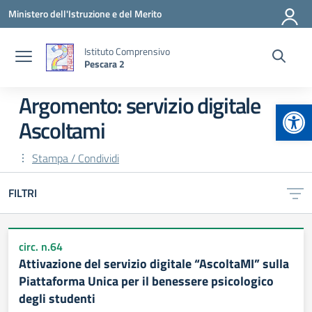
Vai ai contenuti
Vai al menu di navigazione
Vai al footer
Ministero dell'Istruzione e del Merito
Istituto Comprensivo
Pescara 2
Argomento: servizio digitale
Apr
Ascoltami
Stampa / Condividi
FILTRI
circ. n.64
Attivazione del servizio digitale “AscoltaMI” sulla
Piattaforma Unica per il benessere psicologico
degli studenti