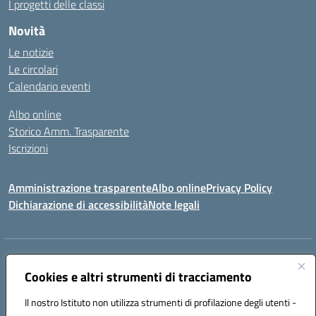
I progetti delle classi
Novità
Le notizie
Le circolari
Calendario eventi
Albo online
Storico Amm. Trasparente
Iscrizioni
Amministrazione trasparente
Albo online
Privacy Policy
Dichiarazione di accessibilità
Note legali
Indirizzo:
Via Vincenzo Cerulli, 15 - 65126 Pescara
Centralino:
Cookies e altri strumenti di tracciamento
08561100
Email:
peic83100x@istruzione.it
Posta elettronica certificata (PEC):
peic83100x@pec.istruzione.it
Il nostro Istituto non utilizza strumenti di profilazione degli utenti -
Codice fiscale: 91117450683