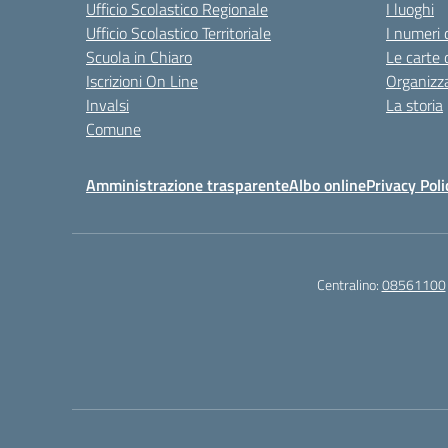
Ufficio Scolastico Regionale
I luoghi
Ufficio Scolastico Territoriale
I numeri 
Scuola in Chiaro
Le carte 
Iscrizioni On Line
Organizz
Invalsi
La storia
Comune
Amministrazione trasparente
Albo online
Privacy Poli
Centralino:
08561100