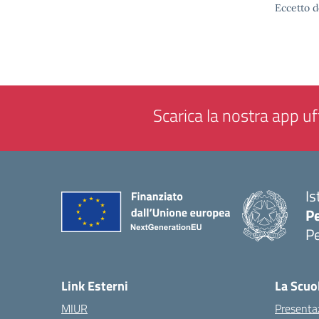
Eccetto d
Scarica la nostra app uff
Is
P
P
— 
Link Esterni
La Scuo
MIUR
Presenta