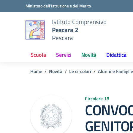
Vai ai contenuti
Vai al menu di navigazione
Vai al footer
Ministero dell'Istruzione e del Merito
Istituto Comprensivo
Pescara 2
Pescara
Scuola
Servizi
Novità
Didattica
Home
Novità
Le circolari
Alunni e Famiglie
Circolare 18
CONVOC
GENITO