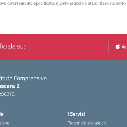
ove diversamente specificato, questo articolo è stato rilasciato sott
iciale su:
App
tituto Comprensivo
escara 2
escara
Visita la pagina iniziale della scuola
la
I Servizi
zione
Personale scolastico