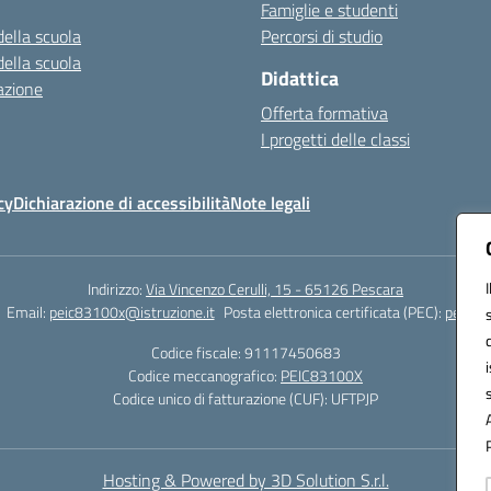
Famiglie e studenti
della scuola
Percorsi di studio
della scuola
Didattica
azione
Offerta formativa
I progetti delle classi
cy
Dichiarazione di accessibilità
Note legali
Indirizzo:
Via Vincenzo Cerulli, 15 - 65126 Pescara
Email:
peic83100x@istruzione.it
Posta elettronica certificata (PEC):
peic83
Codice fiscale: 91117450683
Codice meccanografico:
PEIC83100X
Codice unico di fatturazione (CUF): UFTPJP
Hosting & Powered by 3D Solution S.r.l.