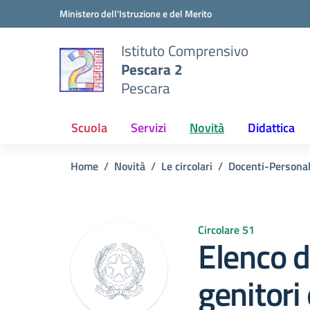
Vai ai contenuti
Vai al menu di navigazione
Vai al footer
Ministero dell'Istruzione e del Merito
Istituto Comprensivo
Pescara 2
Pescara
Scuola
Servizi
Novità
Didattica
Home
Novità
Le circolari
Docenti-Persona
Circolare 51
Elenco d
genitori 