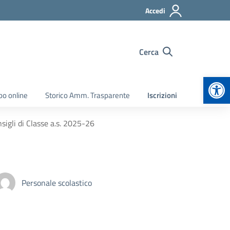
Accedi
Cerca
Apr
bo online
Storico Amm. Trasparente
Iscrizioni
nsigli di Classe a.s. 2025-26
Personale scolastico