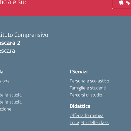
iciale su:
App
tituto Comprensivo
escara 2
escara
Visita la pagina iniziale della scuola
la
I Servizi
zione
Personale scolastico
Famiglie e studenti
della scuola
Percorsi di studio
della scuola
Didattica
azione
Offerta formativa
I progetti delle classi