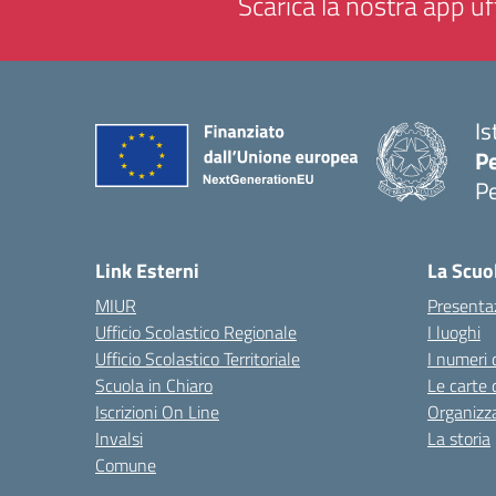
Scarica la nostra app uff
Is
P
P
— 
Link Esterni
La Scuo
MIUR
Presenta
Ufficio Scolastico Regionale
I luoghi
Ufficio Scolastico Territoriale
I numeri 
Scuola in Chiaro
Le carte 
Iscrizioni On Line
Organizz
Invalsi
La storia
Comune