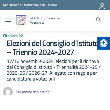
Vai ai contenuti
Vai al menu di navigazione
Vai al footer
Ministero dell'Istruzione e del Merito
Istituto Comprensivo
Pescara 2
Circolare 22
Apr
Elezioni del Consiglio d’Istituto
– Triennio 2024-2027
17/18 novembre 2024: elezioni per il rinnovo
del Consiglio d'Istituto - Triennalità 2024-25 /
2025-26 / 2026-27. Allegato con regole per
candidature e votazioni
Personale scolastico