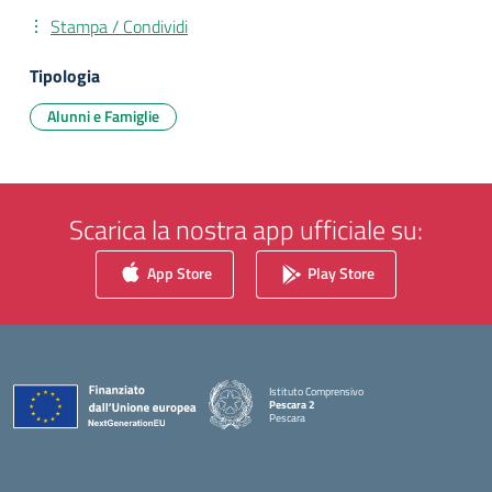
Stampa / Condividi
Tipologia
Alunni e Famiglie
Scarica la nostra app ufficiale su:
App Store
Play Store
Istituto Comprensivo
Pescara 2
Pescara
— Visita la pagina iniziale della scuola