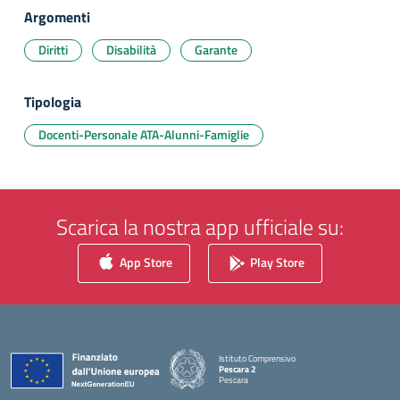
Argomenti
Diritti
Disabilità
Garante
Tipologia
Docenti-Personale ATA-Alunni-Famiglie
Scarica la nostra app ufficiale su:
App Store
Play Store
Istituto Comprensivo
Pescara 2
Pescara
— Visita la pagina iniziale della scuola