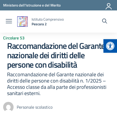
Vai ai contenuti
Vai al menu di navigazione
Vai al footer
Ministero dell'Istruzione e del Merito
Istituto Comprensivo
Pescara 2
Circolare 53
Apr
Raccomandazione del Garante
nazionale dei diritti delle
persone con disabilità
Raccomandazione del Garante nazionale dei
diritti delle persone con disabilità n. 1/2025 –
Accesso classe da alla parte dei professionisti
sanitari esterni.
Personale scolastico