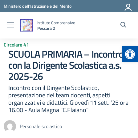
Vai ai contenuti
Vai al menu di navigazione
Vai al footer
Ministero dell'Istruzione e del Merito
Istituto Comprensivo
Pescara 2
Circolare 41
Apr
SCUOLA PRIMARIA – Incontro
con la Dirigente Scolastica a.s.
2025-26
Incontro con il Dirigente Scolastico,
presentazione del team docenti, aspetti
organizzativi e didattici. Giovedì 11 sett. '25 ore
16.00 - Aula Magna "E.Flaiano"
Personale scolastico