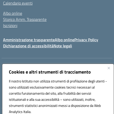
Calendario eventi
Albo online
Storico Amm. Trasparente
Iscrizioni
Amministrazione trasparente
Albo online
Privacy Policy
Dichiarazione di accessibilità
Note legali
Indirizzo:
Via Vincenzo Cerulli, 15 - 65126 Pescara
Centralino:
Cookies e altri strumenti di tracciamento
08561100
Email:
peic83100x@istruzione.it
Posta elettronica certificata (PEC):
peic83100x@pec.istruzione.it
Il nostro Istituto non utilizza strumenti di profilazione degli utenti -
Codice fiscale: 91117450683
sono utilizzati esclusivamente cookies tecnici necessari al
Codice meccanografico:
PEIC83100X
corretto funzionamento del sito, alla fruibilità dei servizi
Codice unico di fatturazione (CUF): UFTPJP
istituzionali e alla sua accessibilità – sono utilizzati, inoltre,
strumenti statistici anonimizzati messi a disposizione da Web
Analytics Italia.