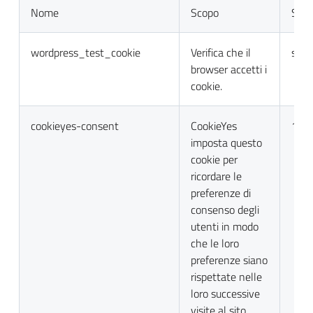
Nome
Scopo
Sca
wordpress_test_cookie
Verifica che il
sess
browser accetti i
cookie.
cookieyes-consent
CookieYes
1 a
imposta questo
cookie per
ricordare le
preferenze di
consenso degli
utenti in modo
che le loro
preferenze siano
rispettate nelle
loro successive
visite al sito.