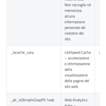
Non raccoglie né
memorizza
alcuna
informazione
personale dei
visitatori del
sito.
_lscache_vary
LiteSpeed Cache
2 gio
– accelerazione
e ottimizzazione
della
visualizzazione
delle pagine del
sito web.
_pk_id.BmqA4OwpPX.1eab
Web Analytics
13 m
Italia –