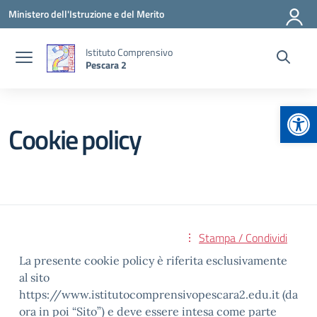
Vai ai contenuti
Vai al menu di navigazione
Vai al footer
Ministero dell'Istruzione e del Merito
Istituto Comprensivo
Pescara 2
Apr
Cookie policy
Stampa / Condividi
La presente cookie policy è riferita esclusivamente
al sito
https://www.istitutocomprensivopescara2.edu.it (da
ora in poi “Sito”) e deve essere intesa come parte