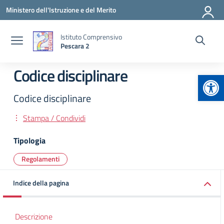
Vai ai contenuti
Vai al menu di navigazione
Vai al footer
Ministero dell'Istruzione e del Merito
Istituto Comprensivo
Pescara 2
Codice disciplinare
Apr
Codice disciplinare
Stampa / Condividi
Tipologia
Regolamenti
Indice della pagina
Descrizione