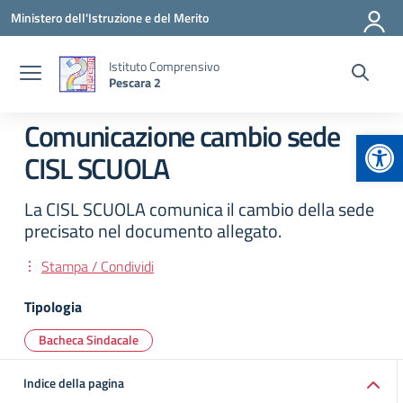
Vai ai contenuti
Vai al menu di navigazione
Vai al footer
Ministero dell'Istruzione e del Merito
Istituto Comprensivo
Pescara 2
Comunicazione cambio sede
Apr
CISL SCUOLA
La CISL SCUOLA comunica il cambio della sede
precisato nel documento allegato.
Stampa / Condividi
Tipologia
Bacheca Sindacale
Indice della pagina