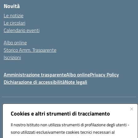
Novità
Le notizie
Le circolari
Calendario eventi
Albo online
Storico Amm. Trasparente
Iscrizioni
Amministrazione trasparente
Albo online
Privacy Policy
Dichiarazione di accessibilità
Note legali
Indirizzo:
Via Vincenzo Cerulli, 15 - 65126 Pescara
Centralino:
Cookies e altri strumenti di tracciamento
08561100
Email:
peic83100x@istruzione.it
Posta elettronica certificata (PEC):
peic83100x@pec.istruzione.it
Il nostro Istituto non utilizza strumenti di profilazione degli utenti -
Codice fiscale: 91117450683
sono utilizzati esclusivamente cookies tecnici necessari al
Codice meccanografico:
PEIC83100X