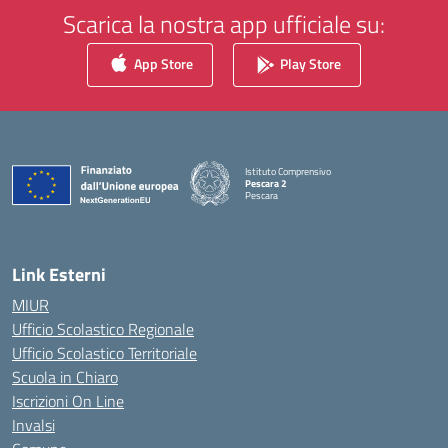
Scarica la nostra app ufficiale su:
App Store
Play Store
Istituto Comprensivo
Pescara 2
Pescara
— Visita la pagina iniziale della scuola
Link Esterni
MIUR
Ufficio Scolastico Regionale
Ufficio Scolastico Territoriale
Scuola in Chiaro
Iscrizioni On Line
Invalsi