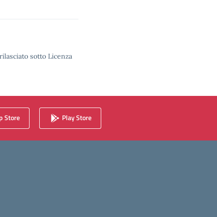
rilasciato sotto Licenza
 Store
Play Store