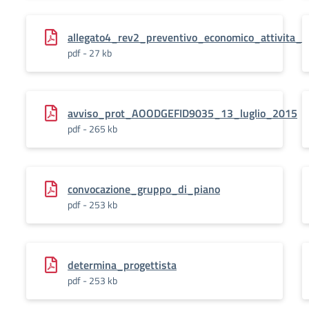
allegato4_rev2_preventivo_economico_attivita_va
pdf - 27 kb
avviso_prot_AOODGEFID9035_13_luglio_2015
pdf - 265 kb
convocazione_gruppo_di_piano
pdf - 253 kb
determina_progettista
pdf - 253 kb