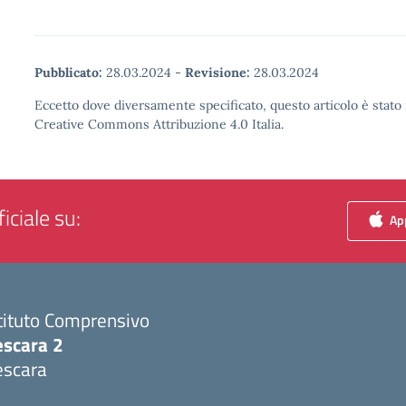
Pubblicato:
28.03.2024
-
Revisione:
28.03.2024
Eccetto dove diversamente specificato, questo articolo è stato 
Creative Commons Attribuzione 4.0 Italia.
iciale su:
App
tituto Comprensivo
escara 2
escara
Visita la pagina iniziale della scuola