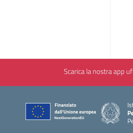
Scarica la nostra app uff
Is
P
P
— 