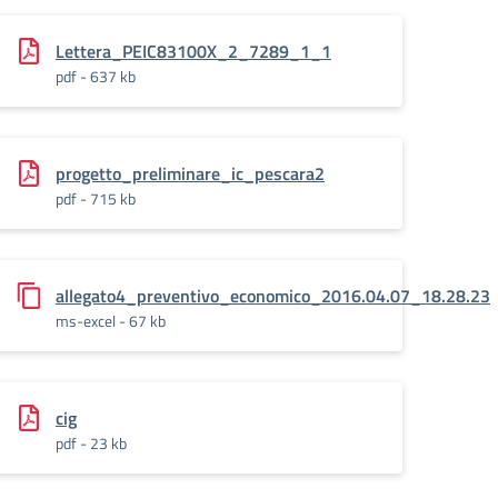
azione_progetto_PONFESR_2014_2020
Lettera_PEIC83100X_2_7289_1_1
pdf - 637 kb
progetto_preliminare_ic_pescara2
pdf - 715 kb
allegato4_preventivo_economico_2016.04.07_18.28.23
ms-excel - 67 kb
ncarico_collaudatore_interno
cig
pdf - 23 kb