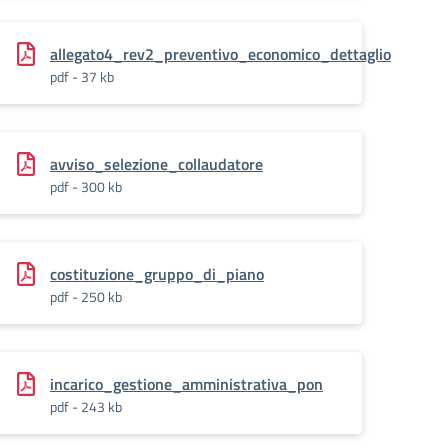
lorizzate_a_listino_DEI
allegato4_rev2_preventivo_economico_dettaglio
pdf - 37 kb
avviso_selezione_collaudatore
pdf - 300 kb
costituzione_gruppo_di_piano
pdf - 250 kb
incarico_gestione_amministrativa_pon
pdf - 243 kb