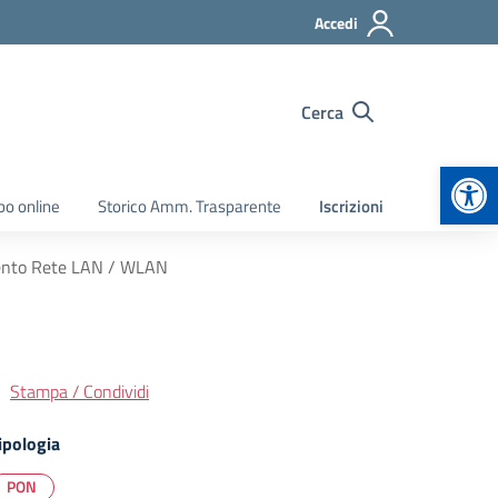
Accedi
Cerca
Apr
bo online
Storico Amm. Trasparente
Iscrizioni
mento Rete LAN / WLAN
Stampa / Condividi
ipologia
PON