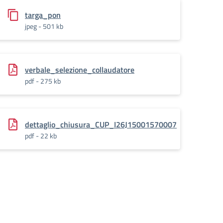
o_1
targa_pon
jpeg - 501 kb
verbale_selezione_collaudatore
pdf - 275 kb
dettaglio_chiusura_CUP_I26J15001570007
pdf - 22 kb