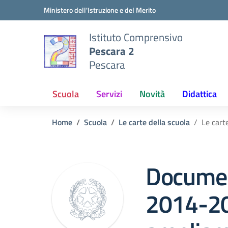
Vai ai contenuti
Vai al menu di navigazione
Vai al footer
Ministero dell'Istruzione e del Merito
Istituto Comprensivo
Pescara 2
Pescara
Scuola
Servizi
Novità
Didattica
Home
Scuola
Le carte della scuola
Le car
Documen
2014-20