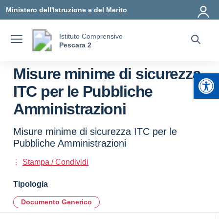
Vai ai contenuti
Vai al menu di navigazione
Vai al footer
Ministero dell'Istruzione e del Merito
Istituto Comprensivo
Pescara 2
Misure minime di sicurezza
Apr
ITC per le Pubbliche
Amministrazioni
Misure minime di sicurezza ITC per le
Pubbliche Amministrazioni
Stampa / Condividi
Tipologia
Documento Generico