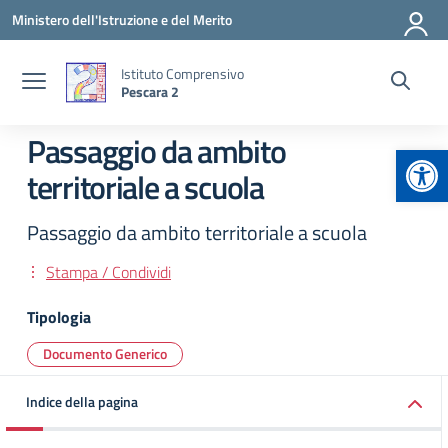
Vai ai contenuti
Vai al menu di navigazione
Vai al footer
Ministero dell'Istruzione e del Merito
Istituto Comprensivo
Pescara 2
Passaggio da ambito
Apr
territoriale a scuola
Passaggio da ambito territoriale a scuola
Stampa / Condividi
Tipologia
Documento Generico
Indice della pagina