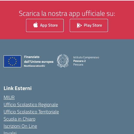
Scarica la nostra app ufficiale su:
App Store
Play Store
Istituto Comprensivo
Pescara 2
Pescara
— Visita la pagina iniziale della scuola
Link Esterni
MIUR
Ufficio Scolastico Regionale
Ufficio Scolastico Territoriale
Scuola in Chiaro
Iscrizioni On Line
Invalsi