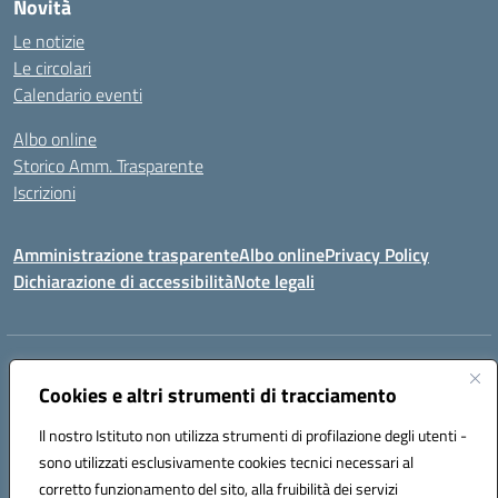
Novità
Le notizie
Le circolari
Calendario eventi
Albo online
Storico Amm. Trasparente
Iscrizioni
Amministrazione trasparente
Albo online
Privacy Policy
Dichiarazione di accessibilità
Note legali
Indirizzo:
Via Vincenzo Cerulli, 15 - 65126 Pescara
Centralino:
Cookies e altri strumenti di tracciamento
08561100
Email:
peic83100x@istruzione.it
Posta elettronica certificata (PEC):
peic83100x@pec.istruzione.it
Il nostro Istituto non utilizza strumenti di profilazione degli utenti -
Codice fiscale: 91117450683
sono utilizzati esclusivamente cookies tecnici necessari al
Codice meccanografico:
PEIC83100X
corretto funzionamento del sito, alla fruibilità dei servizi