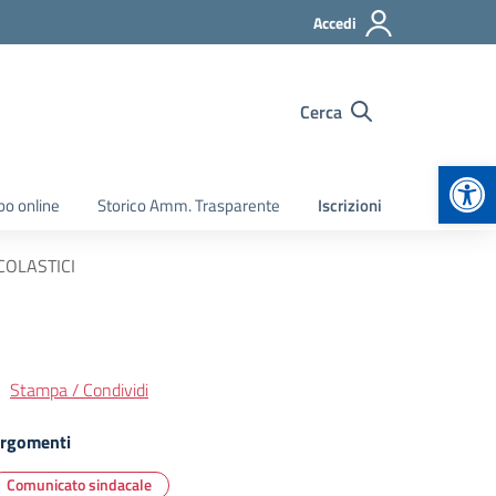
Accedi
Cerca
Apr
bo online
Storico Amm. Trasparente
Iscrizioni
COLASTICI
Stampa / Condividi
rgomenti
Comunicato sindacale