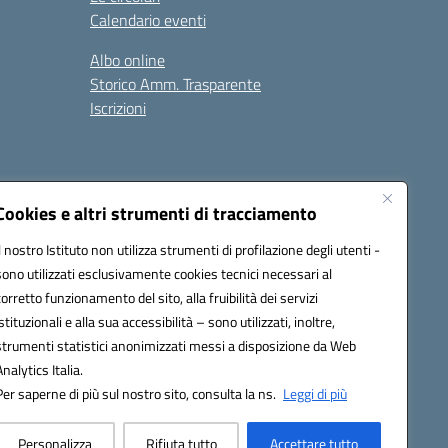
Calendario eventi
Albo online
Storico Amm. Trasparente
Iscrizioni
Cookies e altri strumenti di tracciamento
Il nostro Istituto non utilizza strumenti di profilazione degli utenti -
100x@pec.istruzione.it
sono utilizzati esclusivamente cookies tecnici necessari al
corretto funzionamento del sito, alla fruibilità dei servizi
istituzionali e alla sua accessibilità – sono utilizzati, inoltre,
strumenti statistici anonimizzati messi a disposizione da Web
Analytics Italia.
Per saperne di più sul nostro sito, consulta la ns.
Leggi di più
Personalizza
Rifiuta tutto
Accettare tutto