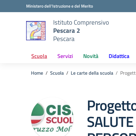
Vai ai contenuti
Vai al menu di navigazione
Vai al footer
Ministero dell'Istruzione e del Merito
Istituto Comprensivo
Pescara 2
Pescara
Scuola
Servizi
Novità
Didattica
Home
Scuola
Le carte della scuola
Proget
Progett
SALUTE 