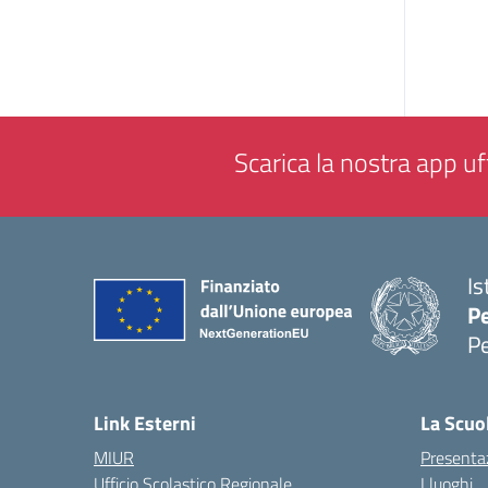
Scarica la nostra app uff
Is
P
P
— 
Link Esterni
La Scuo
MIUR
Presenta
Ufficio Scolastico Regionale
I luoghi