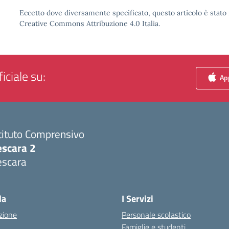
Eccetto dove diversamente specificato, questo articolo è stato 
Creative Commons Attribuzione 4.0 Italia.
iciale su:
App
tituto Comprensivo
escara 2
escara
Visita la pagina iniziale della scuola
la
I Servizi
zione
Personale scolastico
Famiglie e studenti