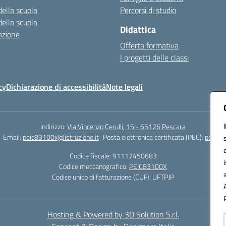
della scuola
Percorsi di studio
della scuola
Didattica
azione
Offerta formativa
I progetti delle classi
cy
Dichiarazione di accessibilità
Note legali
Indirizzo:
Via Vincenzo Cerulli, 15 - 65126 Pescara
Email:
peic83100x@istruzione.it
Posta elettronica certificata (PEC):
peic83
Codice fiscale: 91117450683
Codice meccanografico:
PEIC83100X
Codice unico di fatturazione (CUF): UFTPJP
Hosting & Powered by 3D Solution S.r.l.