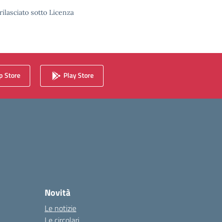
rilasciato sotto Licenza
 Store
Play Store
Novità
Le notizie
Le circolari