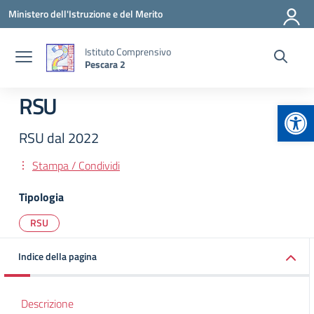
Vai ai contenuti
Vai al menu di navigazione
Vai al footer
Ministero dell'Istruzione e del Merito
Istituto Comprensivo
Pescara 2
RSU
Apr
RSU dal 2022
Stampa / Condividi
Tipologia
RSU
Indice della pagina
Descrizione