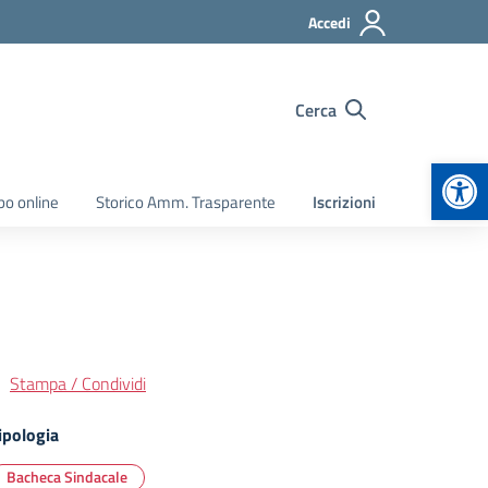
Accedi
Cerca
Apr
bo online
Storico Amm. Trasparente
Iscrizioni
Stampa / Condividi
ipologia
Bacheca Sindacale