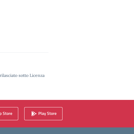
rilasciato sotto Licenza
 Store
Play Store