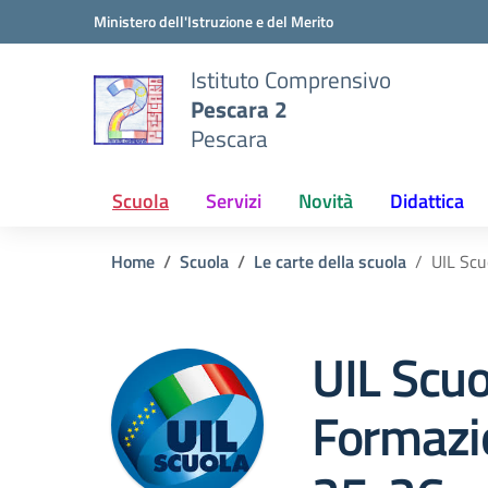
Vai ai contenuti
Vai al menu di navigazione
Vai al footer
Ministero dell'Istruzione e del Merito
Istituto Comprensivo
Pescara 2
Pescara
Scuola
Servizi
Novità
Didattica
Home
Scuola
Le carte della scuola
UIL Scu
UIL Scuo
Formazi