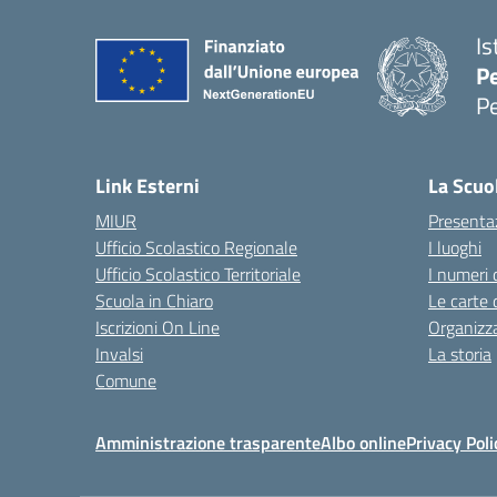
Is
P
P
— 
Link Esterni
La Scuo
MIUR
Presenta
Ufficio Scolastico Regionale
I luoghi
Ufficio Scolastico Territoriale
I numeri 
Scuola in Chiaro
Le carte 
Iscrizioni On Line
Organizz
Invalsi
La storia
Comune
Amministrazione trasparente
Albo online
Privacy Poli