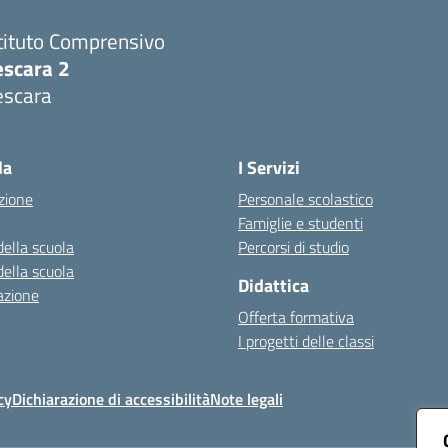
tituto Comprensivo
escara 2
escara
Visita la pagina iniziale della scuola
la
I Servizi
zione
Personale scolastico
Famiglie e studenti
della scuola
Percorsi di studio
della scuola
Didattica
azione
Offerta formativa
I progetti delle classi
cy
Dichiarazione di accessibilità
Note legali