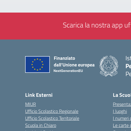
Scarica la nostra app uff
Is
P
P
— 
Link Esterni
La Scuo
MIUR
Presenta
Ufficio Scolastico Regionale
I luoghi
Ufficio Scolastico Territoriale
I numeri 
Scuola in Chiaro
Le carte 