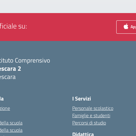
iciale su:
App
tituto Comprensivo
escara 2
escara
Visita la pagina iniziale della scuola
la
I Servizi
zione
Personale scolastico
Famiglie e studenti
della scuola
Percorsi di studio
della scuola
Didattica