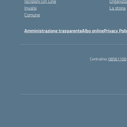
Iscrizioni On Line
Organizz
Invalsi
La storia
Comune
Amministrazione trasparente
Albo online
Privacy Poli
Centralino:
08561100