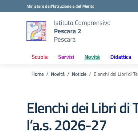
Vai ai contenuti
Vai al menu di navigazione
Vai al footer
Ministero dell'Istruzione e del Merito
Istituto Comprensivo
Pescara 2
Pescara
Scuola
Servizi
Novità
Didattica
Home
Novità
Notizie
Elenchi dei Libri di T
Elenchi dei Libri di 
l’a.s. 2026-27