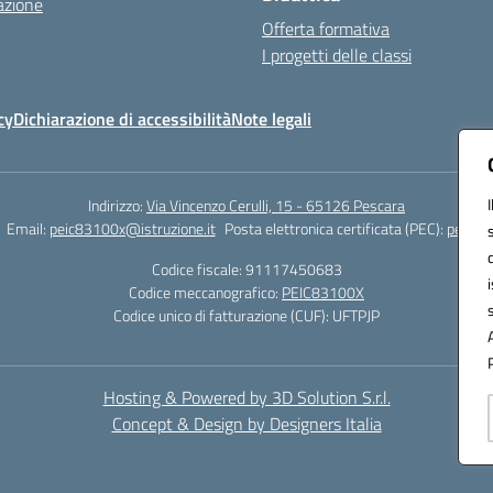
azione
Offerta formativa
I progetti delle classi
cy
Dichiarazione di accessibilità
Note legali
Indirizzo:
Via Vincenzo Cerulli, 15 - 65126 Pescara
Email:
peic83100x@istruzione.it
Posta elettronica certificata (PEC):
peic83
Codice fiscale: 91117450683
Codice meccanografico:
PEIC83100X
Codice unico di fatturazione (CUF): UFTPJP
Hosting & Powered by 3D Solution S.r.l.
Concept & Design by Designers Italia