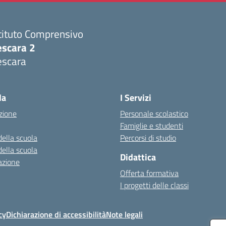
tituto Comprensivo
escara 2
escara
Visita la pagina iniziale della scuola
la
I Servizi
zione
Personale scolastico
Famiglie e studenti
della scuola
Percorsi di studio
della scuola
Didattica
azione
Offerta formativa
I progetti delle classi
cy
Dichiarazione di accessibilità
Note legali