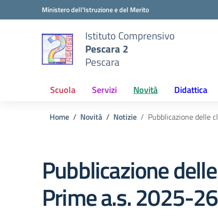
Vai ai contenuti
Vai al menu di navigazione
Vai al footer
Ministero dell'Istruzione e del Merito
Istituto Comprensivo
Pescara 2
Pescara
Scuola
Servizi
Novità
Didattica
Home
Novità
Notizie
Pubblicazione delle c
Pubblicazione delle
Prime a.s. 2025-26