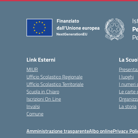
Is
P
P
— 
Link Esterni
La Scuo
MIUR
Presenta
Ufficio Scolastico Regionale
I luoghi
Ufficio Scolastico Territoriale
I numeri 
Scuola in Chiaro
Le carte 
Iscrizioni On Line
Organizz
Invalsi
La storia
Comune
Amministrazione trasparente
Albo online
Privacy Poli