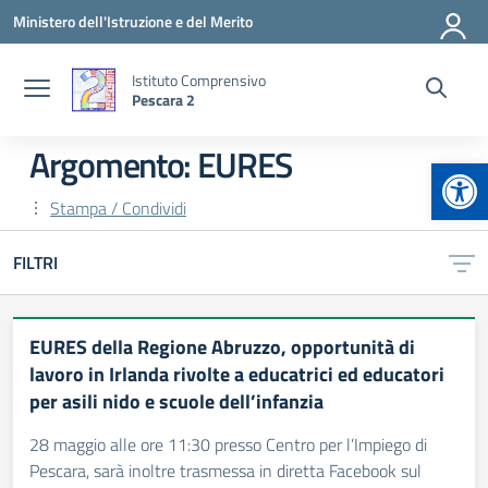
Vai ai contenuti
Vai al menu di navigazione
Vai al footer
Ministero dell'Istruzione e del Merito
Istituto Comprensivo
Pescara 2
Argomento: EURES
Apr
Stampa / Condividi
FILTRI
EURES della Regione Abruzzo, opportunità di
lavoro in Irlanda rivolte a educatrici ed educatori
per asili nido e scuole dell’infanzia
28 maggio alle ore 11:30 presso Centro per l’Impiego di
Pescara, sarà inoltre trasmessa in diretta Facebook sul