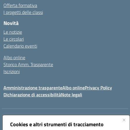
Offerta formativa
I progetti delle classi
Novità
Le notizie
Le circolari
Calendario eventi
Albo online
Storico Amm. Trasparente
Iscrizioni
Amministrazione trasparente
Albo online
Privacy Policy
Dichiarazione di accessibilità
Note legali
Indirizzo:
Via Vincenzo Cerulli, 15 - 65126 Pescara
Centralino:
Cookies e altri strumenti di tracciamento
08561100
Email:
peic83100x@istruzione.it
Posta elettronica certificata (PEC):
peic83100x@pec.istruzione.it