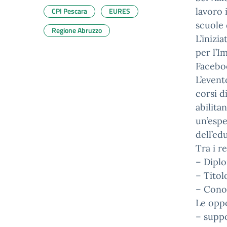
CPI Pescara
EURES
lavoro 
scuole 
Regione Abruzzo
L’inizi
per l’I
Faceboo
L’event
corsi d
abilita
un’espe
dell’ed
Tra i re
– Dipl
– Titol
– Conos
Le oppo
– suppo