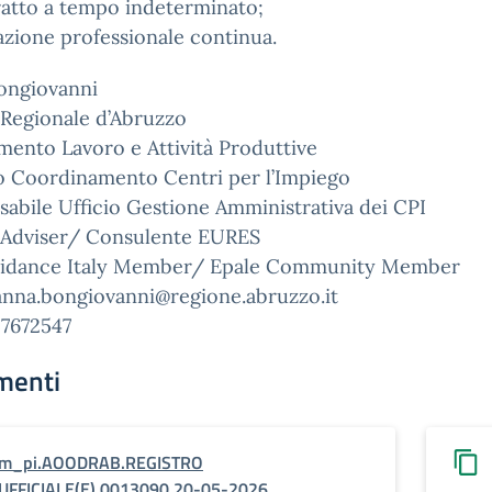
ratto a tempo indeterminato;
zione professionale continua.
ongiovanni
 Regionale d’Abruzzo
mento Lavoro e Attività Produttive
io Coordinamento Centri per l’Impiego
abile Ufficio Gestione Amministrativa dei CPI
Adviser/ Consulente EURES
idance Italy Member/ Epale Community Member
anna.bongiovanni@regione.abruzzo.it
57672547
menti
m_pi.AOODRAB.REGISTRO
UFFICIALE(E).0013090.20-05-2026