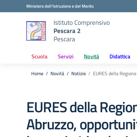
Vai ai contenuti
Vai al menu di navigazione
Vai al footer
Ministero dell'Istruzione e del Merito
Istituto Comprensivo
Pescara 2
Pescara
Scuola
Servizi
Novità
Didattica
Home
Novità
Notizie
EURES della Regione A
EURES della Regio
Abruzzo, opportuni