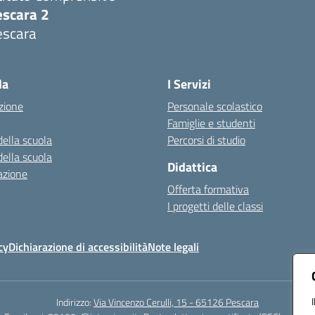
escara 2
escara
Visita la pagina iniziale della scuola
la
I Servizi
zione
Personale scolastico
Famiglie e studenti
della scuola
Percorsi di studio
della scuola
Didattica
azione
Offerta formativa
I progetti delle classi
cy
Dichiarazione di accessibilità
Note legali
Indirizzo:
Via Vincenzo Cerulli, 15 - 65126 Pescara