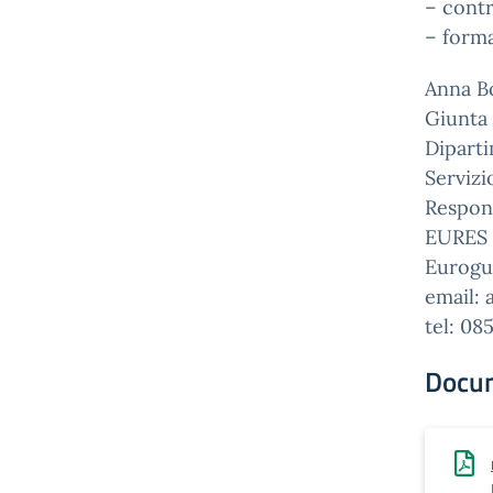
– cont
– forma
Anna B
Giunta
Diparti
Serviz
Respons
EURES 
Eurogu
email: 
tel: 08
Docu