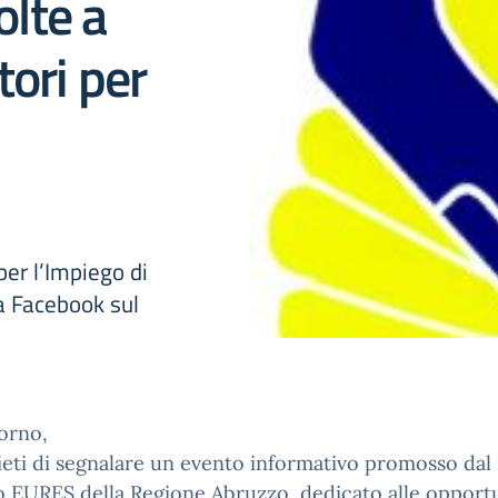
olte a
tori per
er l’Impiego di
ta Facebook sul
orno,
ieti di segnalare un evento informativo promosso dal
o EURES della Regione Abruzzo, dedicato alle opportu