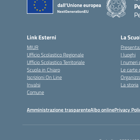
P
P
— 
Link Esterni
La Scuo
MIUR
Presenta
Ufficio Scolastico Regionale
I luoghi
Ufficio Scolastico Territoriale
I numeri 
Scuola in Chiaro
Le carte 
Iscrizioni On Line
Organizz
Invalsi
La storia
Comune
Amministrazione trasparente
Albo online
Privacy Poli