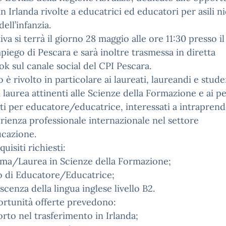
in Irlanda rivolte a educatrici ed educatori per asili n
dell’infanzia.
ativa si terrà il giorno 28 maggio alle ore 11:30 presso i
mpiego di Pescara e sarà inoltre trasmessa in diretta
k sul canale social del CPI Pescara.
o è rivolto in particolare ai laureati, laureandi e stude
i laurea attinenti alle Scienze della Formazione e ai p
nti per educatore/educatrice, interessati a intrapren
rienza professionale internazionale nel settore
ucazione.
quisiti richiesti:
oma/Laurea in Scienze della Formazione;
o di Educatore/Educatrice;
cenza della lingua inglese livello B2.
rtunità offerte prevedono:
rto nel trasferimento in Irlanda;