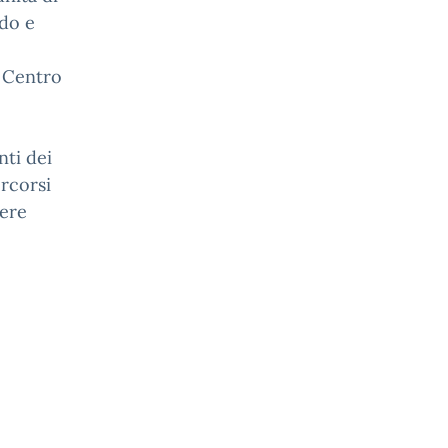
ido e
l Centro
nti dei
ercorsi
dere