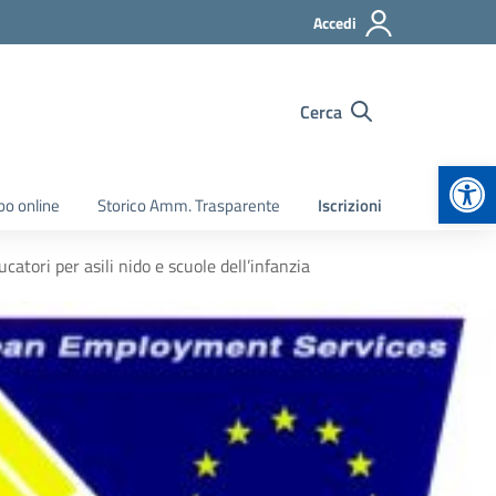
Accedi
Cerca
Apr
bo online
Storico Amm. Trasparente
Iscrizioni
atori per asili nido e scuole dell’infanzia