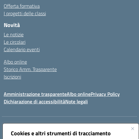
Offerta formativa
I progetti delle classi
Novità
Le notizie
Le circolari
Calendario eventi
Albo online
Storico Amm. Trasparente
Iscrizioni
Amministrazione trasparente
Albo online
Privacy Policy
Dichiarazione di accessibilità
Note legali
Indirizzo:
Via Vincenzo Cerulli, 15 - 65126 Pescara
Centralino:
Cookies e altri strumenti di tracciamento
08561100
Email:
peic83100x@istruzione.it
Posta elettronica certificata (PEC):
peic83100x@pec.istruzione.it