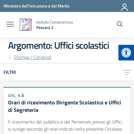
Vai ai contenuti
Vai al menu di navigazione
Vai al footer
Ministero dell'Istruzione e del Merito
Istituto Comprensivo
Pescara 2
Argomento: Uffici scolastici
Apr
Stampa / Condividi
FILTRI
circ. n.6
Orari di ricevimento Dirigente Scolastico e Uffici
di Segreteria
Il ricevimento del pubblico e del Personale presso gli Uffici
si svolge secondo gli orari indicati nella presente Circolare.