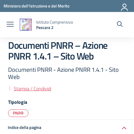
Vai ai contenuti
Vai al menu di navigazione
Vai al footer
Ministero dell'Istruzione e del Merito
Istituto Comprensivo
Pescara 2
Documenti PNRR – Azione
PNRR 1.4.1 – Sito Web
Documenti PNRR - Azione PNRR 1.4.1 - Sito
Web
Stampa / Condividi
Tipologia
PNRR
Indice della pagina