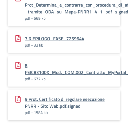
Prot_Determina_a_contrarre_con_procedura_di_af
_tramite_ODA_su_Mepa-PNRR1_4_1_pdf_signe
pdf - 669 kb
7 RIEPILOGO_FASE_7259644
pdf - 33 kb
8
PEIC83100X_Mod._COM.002_Contratto_MyPortal_Sc
pdf - 677 kb
9 Prot. Certificato di regolare esecuzione
PNRR - Sito Web.pdf.signed
pdf - 1584 kb