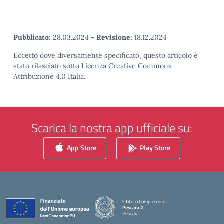
Pubblicato:
28.03.2024
-
Revisione:
18.12.2024
Eccetto dove diversamente specificato, questo articolo è
stato rilasciato sotto Licenza Creative Commons
Attribuzione 4.0 Italia.
Scarica la nostra app ufficiale su:
App Store
Play Store
Istituto Comprensivo
Pescara 2
Pescara
— Visita la pagina iniziale della scuola