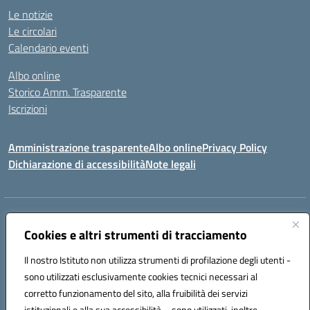
Le notizie
Le circolari
Calendario eventi
Albo online
Storico Amm. Trasparente
Iscrizioni
Amministrazione trasparente
Albo online
Privacy Policy
Dichiarazione di accessibilità
Note legali
Indirizzo:
Via Vincenzo Cerulli, 15 - 65126 Pescara
Centralino:
Cookies e altri strumenti di tracciamento
08561100
Email:
peic83100x@istruzione.it
Posta elettronica certificata (PEC):
peic83100x@pec.istruzione.it
Il nostro Istituto non utilizza strumenti di profilazione degli utenti -
Codice fiscale: 91117450683
sono utilizzati esclusivamente cookies tecnici necessari al
Codice meccanografico:
PEIC83100X
corretto funzionamento del sito, alla fruibilità dei servizi
Codice unico di fatturazione (CUF): UFTPJP
istituzionali e alla sua accessibilità – sono utilizzati, inoltre,