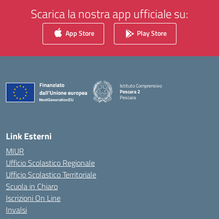
Scarica la nostra app ufficiale su:
App Store
Play Store
Istituto Comprensivo
Pescara 2
Pescara
— Visita la pagina iniziale della scuola
Link Esterni
MIUR
Ufficio Scolastico Regionale
Ufficio Scolastico Territoriale
Scuola in Chiaro
Iscrizioni On Line
Invalsi