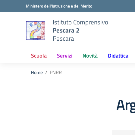
Vai ai contenuti
Vai al menu di navigazione
Vai al footer
Ministero dell'Istruzione e del Merito
Istituto Comprensivo
Pescara 2
Pescara
Scuola
Servizi
Novità
Didattica
Home
PNRR
Ar