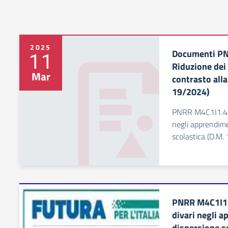
2025
Documenti P
11
Riduzione dei
Mar
contrasto alla
19/2024)
PNRR M4C1I1.4-
negli apprendime
scolastica (D.M.
PNRR M4C1I1.
divari negli a
dispersione s