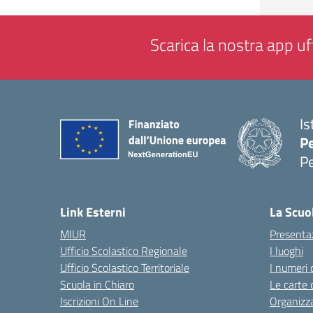
Scarica la nostra app uff
Is
P
P
— 
Link Esterni
La Scuo
MIUR
Presenta
Ufficio Scolastico Regionale
I luoghi
Ufficio Scolastico Territoriale
I numeri 
Scuola in Chiaro
Le carte 
Iscrizioni On Line
Organizz