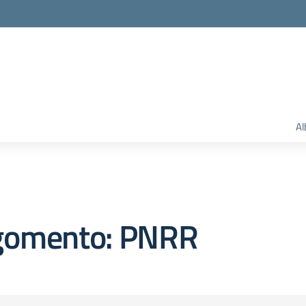
Al
gomento: PNRR