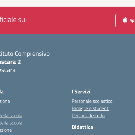
iciale su:
App
tituto Comprensivo
escara 2
escara
Visita la pagina iniziale della scuola
la
I Servizi
zione
Personale scolastico
Famiglie e studenti
della scuola
Percorsi di studio
della scuola
Didattica
azione