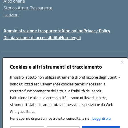
Albo online
Storico Amm. Trasparente
Iscrizioni
Amministrazione trasparente
Albo online
Privacy Policy
Dichiarazione di accessibilità
Note legali
Indirizzo:
Via Vincenzo Cerulli, 15 - 65126 Pescara
Centralino:
Cookies e altri strumenti di tracciamento
08561100
Email:
peic83100x@istruzione.it
Posta elettronica certificata (PEC):
peic83100x@pec.istruzione.it
Il nostro Istituto non utilizza strumenti di profilazione degli utenti -
Codice fiscale: 91117450683
sono utilizzati esclusivamente cookies tecnici necessari al
Codice meccanografico:
PEIC83100X
corretto funzionamento del sito, alla fruibilità dei servizi
Codice unico di fatturazione (CUF): UFTPJP
istituzionali e alla sua accessibilità – sono utilizzati, inoltre,
strumenti statistici anonimizzati messi a disposizione da Web
Analytics Italia.
Hosting & Powered by 3D Solution S.r.l.
Per saperne di più sul nostro sito, consulta la ns.
Leggi di più
Concept & Design by Designers Italia