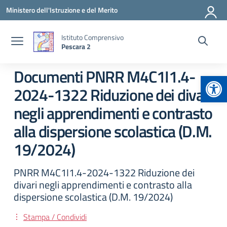
Vai ai contenuti
Vai al menu di navigazione
Vai al footer
Ministero dell'Istruzione e del Merito
Istituto Comprensivo
Pescara 2
Documenti PNRR M4C1I1.4-
Apr
2024-1322 Riduzione dei divari
negli apprendimenti e contrasto
alla dispersione scolastica (D.M.
19/2024)
PNRR M4C1I1.4-2024-1322 Riduzione dei
divari negli apprendimenti e contrasto alla
dispersione scolastica (D.M. 19/2024)
Stampa / Condividi